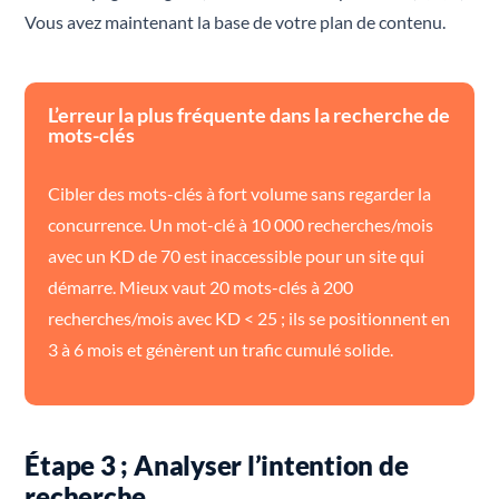
Vous avez maintenant la base de votre plan de contenu.
L’erreur la plus fréquente dans la recherche de
mots-clés
Cibler des mots-clés à fort volume sans regarder la
concurrence. Un mot-clé à 10 000 recherches/mois
avec un KD de 70 est inaccessible pour un site qui
démarre. Mieux vaut 20 mots-clés à 200
recherches/mois avec KD < 25 ; ils se positionnent en
3 à 6 mois et génèrent un trafic cumulé solide.
Étape 3 ; Analyser l’intention de
recherche