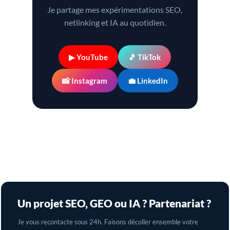
Je partage mes expérimentations SEO,
netlinking et IA au quotidien.
▶ YouTube
🎵 TikTok
📸 Instagram
💼 LinkedIn
Un projet SEO, GEO ou IA ? Partenariat ?
Je vous recontacte sous 24h. Faisons décoller ensemble votre