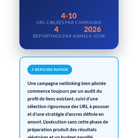
4-10
URL CIBLÉES PAR CAMPAGNE
4
2026
REPORTINGS PAR AN
MIS À JOUR
⚡ RÉPONSE RAPIDE
Une campagne netlinking bien pilotée
commence toujours par un audit du
profil de liens existant, suivi d’une
sélection rigoureuse des URL à pousser
et d’une stratégie d’ancres définie en
amont. L’exécution sans cette phase de
préparation produit des résultats
aléatoires et un budget gaspillé.