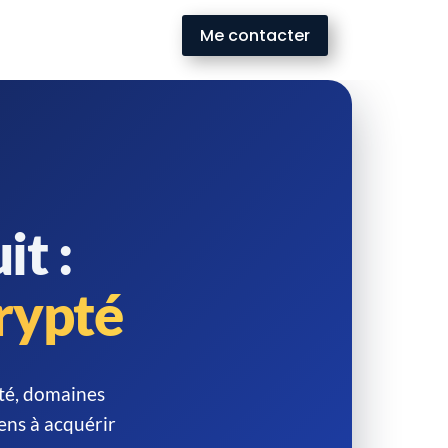
Me contacter
it :
crypté
ité, domaines
iens à acquérir