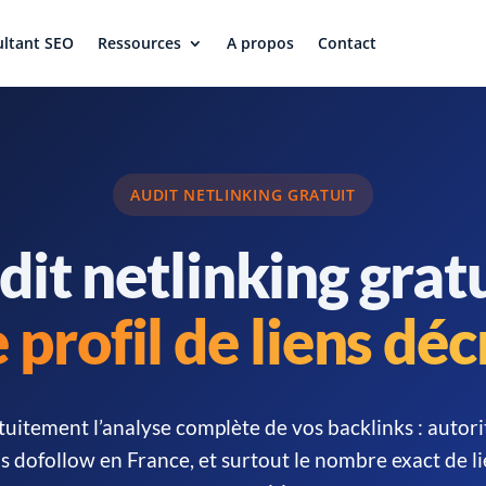
ltant SEO
Ressources
A propos
Contact
AUDIT NETLINKING GRATUIT
it netlinking gratu
 profil de liens dé
uitement l’analyse complète de vos backlinks : autor
ns dofollow en France, et surtout le nombre exact de l