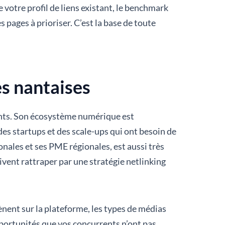
otre profil de liens existant, le benchmark
pages à prioriser. C’est la base de toute
es nantaises
lents. Son écosystème numérique est
des startups et des scale-ups qui ont besoin de
onales et ses PME régionales, est aussi très
oivent rattraper par une stratégie netlinking
ent sur la plateforme, les types de médias
opportunités que vos concurrents n’ont pas