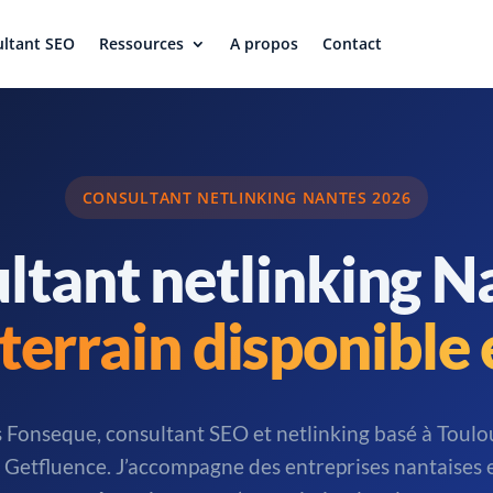
ltant SEO
Ressources
A propos
Contact
CONSULTANT NETLINKING NANTES 2026
ltant netlinking Na
terrain disponible 
s Fonseque, consultant SEO et netlinking basé à Toul
Getfluence. J’accompagne des entreprises nantaises en