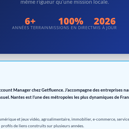
même rigueur qu’une mission locale.
6+
100%
2026
ANNÉES TERRAIN
MISSIONS EN DIRECT
MIS À JOUR
Account Manager chez Getfluence. J’accompagne des entreprises nant
uel. Nantes est l’une des métropoles les plus dynamiques de Franc
numérique et jeux vidéo, agroalimentaire, immobilier, e-commerce, service
rofils de liens construits sur plusieurs années.