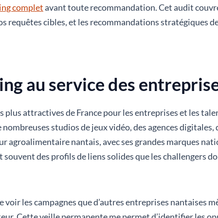
king complet
avant toute recommandation. Cet audit couvre v
s requêtes cibles, et les recommandations stratégiques des 
ing au service des entrepris
s plus attractives de France pour les entreprises et les ta
e nombreuses studios de jeux vidéo, des agences digitales, 
teur agroalimentaire nantais, avec ses grandes marques nati
t souvent des profils de liens solides que les challengers d
voir les campagnes que d’autres entreprises nantaises mèn
ecteur. Cette veille permanente me permet d’identifier les 