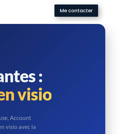
Me contacter
ntes :
en visio
ouse, Account
 visio avec la