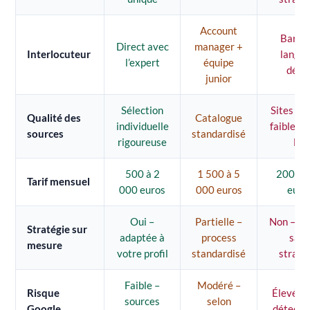
Account
Barriè
Direct avec
manager +
Interlocuteur
langue
l’expert
équipe
délai
junior
Sélection
Sites PB
Qualité des
Catalogue
individuelle
faible qu
sources
standardisé
rigoureuse
FR
500 à 2
1 500 à 5
200 à 
Tarif mensuel
000 euros
000 euros
euro
Oui –
Partielle –
Non – v
Stratégie sur
adaptée à
process
san
mesure
votre profil
standardisé
straté
Faible –
Modéré –
Risque
Élevé –
sources
selon
Google
détecta