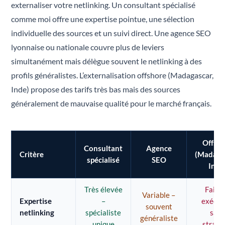
externaliser votre netlinking. Un consultant spécialisé
comme moi offre une expertise pointue, une sélection
individuelle des sources et un suivi direct. Une agence SEO
lyonnaise ou nationale couvre plus de leviers
simultanément mais délègue souvent le netlinking à des
profils généralistes. L’externalisation offshore (Madagascar,
Inde) propose des tarifs très bas mais des sources
généralement de mauvaise qualité pour le marché français.
Offsh
Consultant
Agence
Critère
(Madaga
spécialisé
SEO
Inde
Très élevée
Faible
Variable –
Expertise
–
exécut
souvent
netlinking
spécialiste
san
généraliste
unique
straté