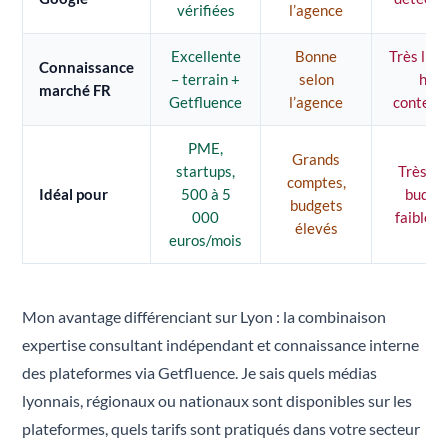
vérifiées
l’agence
Excellente
Bonne
Très limi
Connaissance
– terrain +
selon
hors
marché FR
Getfluence
l’agence
context
PME,
Grands
startups,
Très pe
comptes,
Idéal pour
500 à 5
budget
budgets
000
faible e
élevés
euros/mois
Mon avantage différenciant sur Lyon : la combinaison
expertise consultant indépendant et connaissance interne
des plateformes via Getfluence. Je sais quels médias
lyonnais, régionaux ou nationaux sont disponibles sur les
plateformes, quels tarifs sont pratiqués dans votre secteur