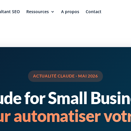
ltant SEO
Ressources
A propos
Contact
ACTUALITÉ CLAUDE · MAI 2026
de for Small Busin
our automatiser v