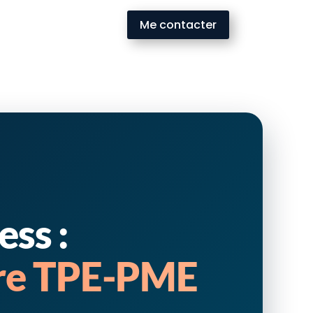
Me contacter
ess :
otre TPE-PME