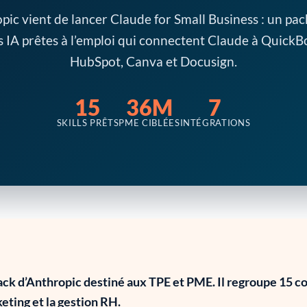
pic vient de lancer Claude for Small Business : un pac
IA prêtes à l’emploi qui connectent Claude à QuickB
HubSpot, Canva et Docusign.
15
36M
7
SKILLS PRÊTS
PME CIBLÉES
INTÉGRATIONS
ack d’Anthropic destiné aux TPE et PME. Il regroupe 15 c
keting et la gestion RH.