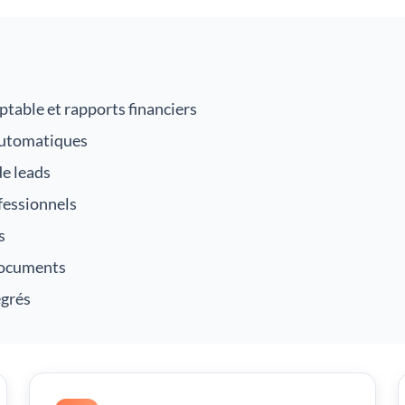
table et rapports financiers
 automatiques
de leads
ofessionnels
s
 documents
égrés