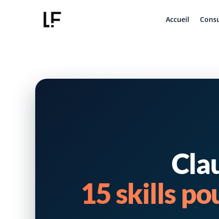
Accueil
Consu
Clau
15 skills p