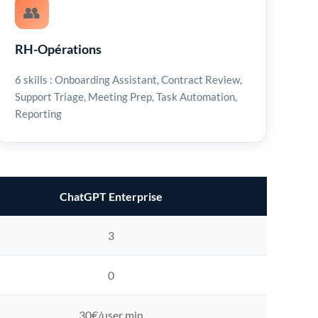
👥
RH-Opérations
6 skills : Onboarding Assistant, Contract Review,
Support Triage, Meeting Prep, Task Automation,
Reporting
ChatGPT Enterprise
3
0
30€/user min