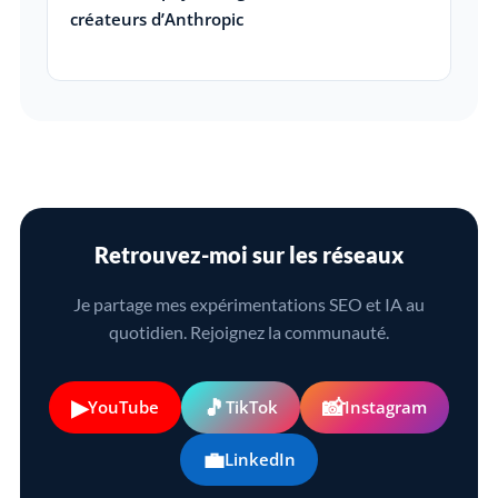
créateurs d’Anthropic
Retrouvez-moi sur les réseaux
Je partage mes expérimentations SEO et IA au
quotidien. Rejoignez la communauté.
▶
🎵
📸
YouTube
TikTok
Instagram
💼
LinkedIn