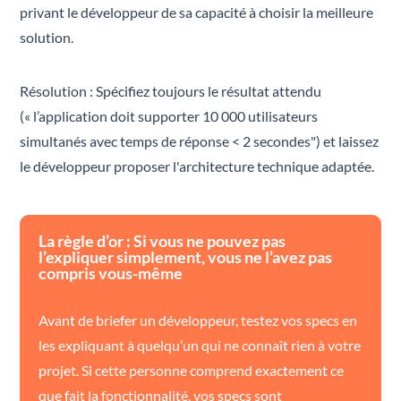
privant le développeur de sa capacité à choisir la meilleure
solution.
Résolution : Spécifiez toujours le résultat attendu
(« l’application doit supporter 10 000 utilisateurs
simultanés avec temps de réponse < 2 secondes") et laissez
le développeur proposer l'architecture technique adaptée.
La règle d’or : Si vous ne pouvez pas
l’expliquer simplement, vous ne l’avez pas
compris vous-même
Avant de briefer un développeur, testez vos specs en
les expliquant à quelqu’un qui ne connaît rien à votre
projet. Si cette personne comprend exactement ce
que fait la fonctionnalité, vos specs sont