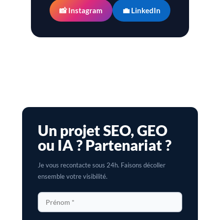
📸 Instagram
💼 LinkedIn
Un projet SEO, GEO
ou IA ? Partenariat ?
Je vous recontacte sous 24h. Faisons décoller
ensemble votre visibilité.