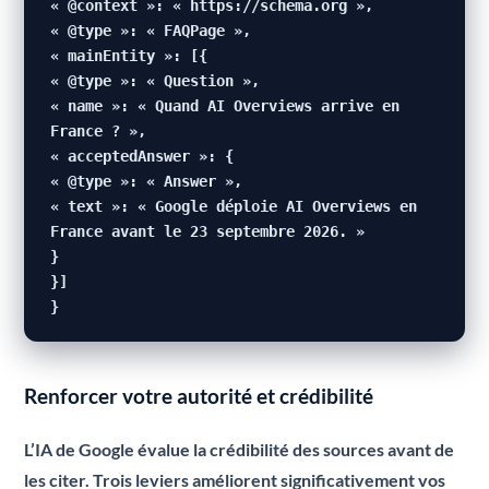
« @context »: « https://schema.org »,
« @type »: « FAQPage »,
« mainEntity »: [{
« @type »: « Question »,
« name »: « Quand AI Overviews arrive en
France ? »,
« acceptedAnswer »: {
« @type »: « Answer »,
« text »: « Google déploie AI Overviews en
France avant le 23 septembre 2026. »
}
}]
}
Renforcer votre autorité et crédibilité
L’IA de Google évalue la crédibilité des sources avant de
les citer. Trois leviers améliorent significativement vos