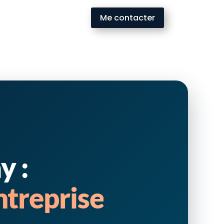
Me contacter
y :
ntreprise