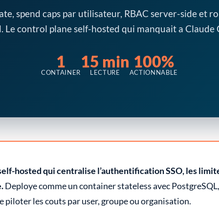
te, spend caps par utilisateur, RBAC server-side et ro
. Le control plane self-hosted qui manquait a Claude
1
15 min
100%
CONTAINER
LECTURE
ACTIONNABLE
lf-hosted qui centralise l’authentification SSO, les limi
.
Deploye comme un container stateless avec PostgreSQL, il
 piloter les couts par user, groupe ou organisation.