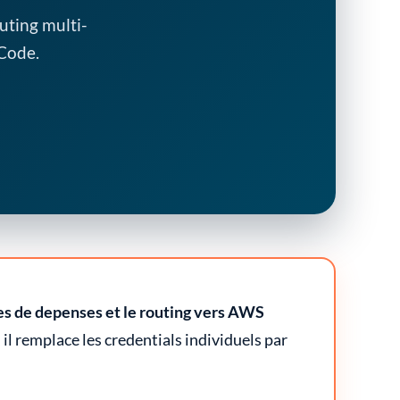
uting multi-
 Code.
tes de depenses et le routing vers AWS
 remplace les credentials individuels par