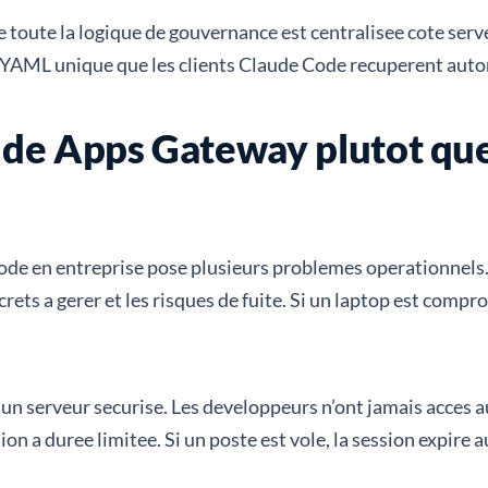
e toute la logique de gouvernance est centralisee cote serve
ier YAML unique que les clients Claude Code recuperent au
de Apps Gateway plutot que 
ode en entreprise pose plusieurs problemes operationnel
crets a gerer et les risques de fuite. Si un laptop est comp
 un serveur securise. Les developpeurs n’ont jamais acces au
sion a duree limitee. Si un poste est vole, la session expir