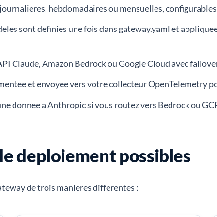
 journalieres, hebdomadaires ou mensuelles, configurables 
odeles sont definies une fois dans gateway.yaml et applique
s l’API Claude, Amazon Bedrock ou Google Cloud avec failove
umentee et envoyee vers votre collecteur OpenTelemetry po
une donnee a Anthropic si vous routez vers Bedrock ou GCP
 de deploiement possibles
ateway de trois manieres differentes :