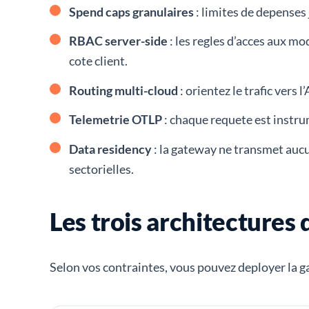
Spend caps granulaires
: limites de depenses
RBAC server-side
: les regles d’acces aux m
cote client.
Routing multi-cloud
: orientez le trafic ver
Telemetrie OTLP
: chaque requete est instr
Data residency
: la gateway ne transmet auc
sectorielles.
Les trois architectures
Selon vos contraintes, vous pouvez deployer la g