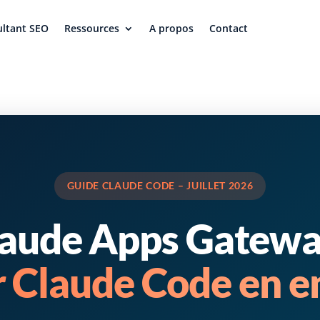
ltant SEO
Ressources
A propos
Contact
GUIDE CLAUDE CODE – JUILLET 2026
aude Apps Gatewa
 Claude Code en e