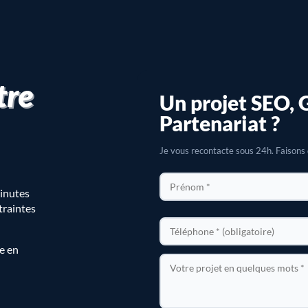
tre
Un projet SEO, 
Partenariat ?
Je vous recontacte sous 24h. Faisons d
minutes
ntraintes
re en