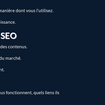
manière dont vous l’utilisez.
issance.
n SEO
t des contenus.
r du marché.
nt.
s fonctionnent, quels liens ils