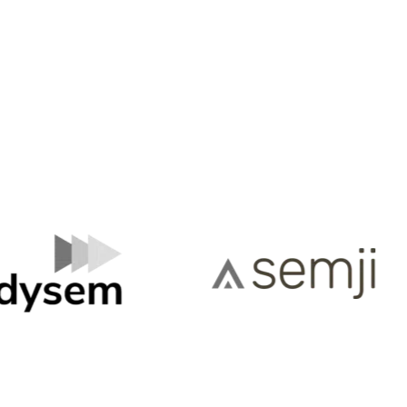
Que vous soyez entrepreneur, freelance,
ouverez ici des pistes de réflexion, des
re vision.
ns ou d’une aide dans vos projets, vous
ne excellente lecture.