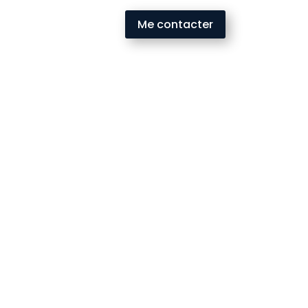
Me contacter
, à la
stratégie
et à la
croissance
. Ici, je
 mes retours d’expérience autour des
ans mon travail. Vous y retrouverez des
cquisition digitale
, les
applications web
ociaux
, les
projets digitaux
ainsi que
des contenus utiles, concrets et
njeux du digital et avancer plus