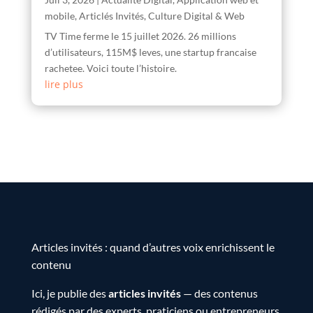
mobile
,
Articlés Invités
,
Culture Digital & Web
TV Time ferme le 15 juillet 2026. 26 millions
d’utilisateurs, 115M$ leves, une startup francaise
rachetee. Voici toute l’histoire.
lire plus
Articles invités : quand d’autres voix enrichissent le
contenu
Ici, je publie des
articles invités
— des contenus
rédigés par des experts, praticiens ou entrepreneurs