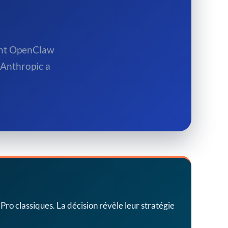
ient OpenClaw
 Anthropic a
o classiques. La décision révèle leur stratégie