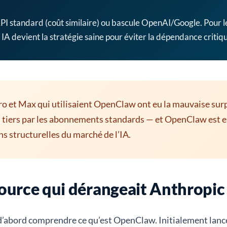
PI standard (coût similaire) ou bascule OpenAI/Google. Pour l
 IA devient la stratégie saine pour éviter la dépendance critiq
ro et Max qui utilisaient OpenClaw ont eu la mauvaise surpr
s tiers par les abonnements standards — et OpenClaw est en 
ns structurelles du marché de l’IA.
source qui dérangeait Anthropic
t d’abord comprendre ce qu’est OpenClaw. Initialement la