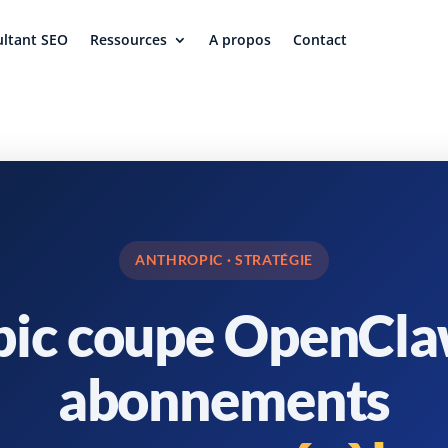
ltant SEO
Ressources
A propos
Contact
ANTHROPIC · STRATÉGIE
ic coupe OpenCla
abonnements