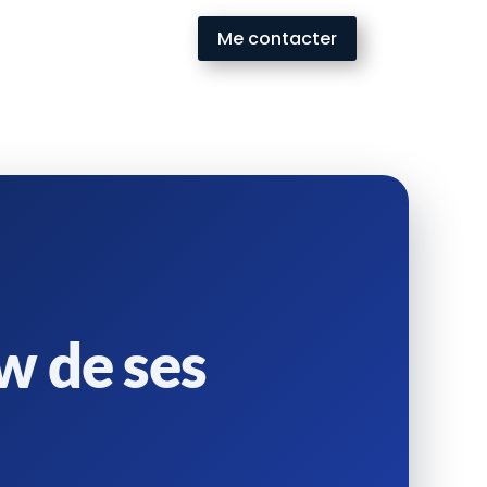
Me contacter
w de ses