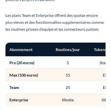
Les plans Team et Enterprise offrent des quotas encore
plus eleves et des fonctionnalites supplementaires comme
les routines privees d’equipe et les connecteurs custom.
Abonnement
Routines/jour
Tokens/r
Pro (20 euros)
5
Stand
Max (100 euros)
15
Elev
Team
25
Elev
Enterprise
Illimite
Illimi